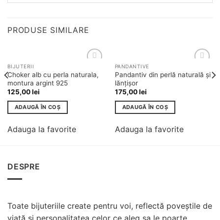
PRODUSE SIMILARE
BIJUTERII
PANDANTIVE
Adauga
Adauga
Choker alb cu perla naturala,
Pandantiv din perlă naturală și
la
la
montura argint 925
lănțișor
favorite
favorite
125,00
lei
175,00
lei
ADAUGĂ ÎN COȘ
ADAUGĂ ÎN COȘ
Adauga la favorite
Adauga la favorite
DESPRE
Toate bijuteriile create pentru voi, reflectă poveștile de
viață și personalitatea celor ce aleg sa le poarte,