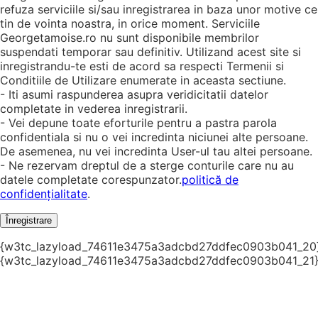
refuza serviciile si/sau inregistrarea in baza unor motive ce
tin de vointa noastra, in orice moment. Serviciile
Georgetamoise.ro nu sunt disponibile membrilor
suspendati temporar sau definitiv. Utilizand acest site si
inregistrandu-te esti de acord sa respecti Termenii si
Conditiile de Utilizare enumerate in aceasta sectiune.
- Iti asumi raspunderea asupra veridicitatii datelor
completate in vederea inregistrarii.
- Vei depune toate eforturile pentru a pastra parola
confidentiala si nu o vei incredinta niciunei alte persoane.
De asemenea, nu vei incredinta User-ul tau altei persoane.
- Ne rezervam dreptul de a sterge conturile care nu au
datele completate corespunzator.
politică de
confidențialitate
.
Înregistrare
{w3tc_lazyload_74611e3475a3adcbd27ddfec0903b041_20
{w3tc_lazyload_74611e3475a3adcbd27ddfec0903b041_21