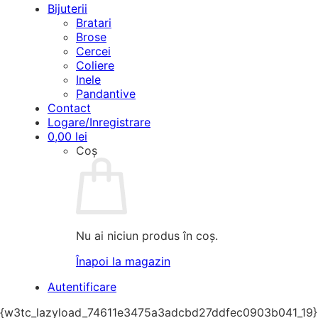
Bijuterii
Bratari
Brose
Cercei
Coliere
Inele
Pandantive
Contact
Logare/Inregistrare
0,00
lei
Coș
Nu ai niciun produs în coș.
Înapoi la magazin
Autentificare
{w3tc_lazyload_74611e3475a3adcbd27ddfec0903b041_19}