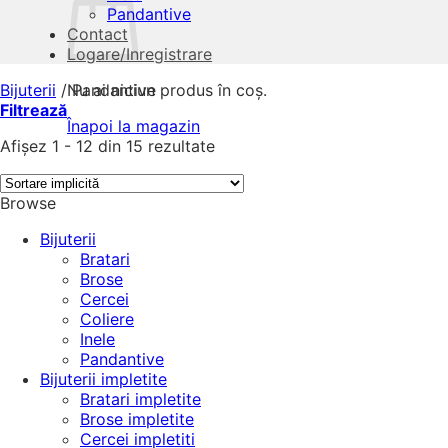
Pandantive
Contact
Logare/Inregistrare
Bijuterii
/
Nu ai niciun produs în coș.
Pandantive
Filtrează
Înapoi la magazin
Afișez 1 - 12 din 15 rezultate
Browse
Bijuterii
Bratari
Brose
Cercei
Coliere
Inele
Pandantive
Bijuterii impletite
Bratari impletite
Brose impletite
Cercei impletiti