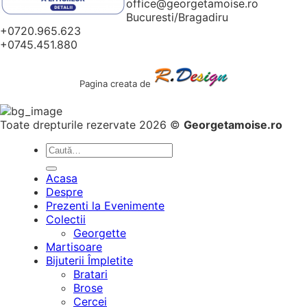
office@georgetamoise.ro
Bucuresti/Bragadiru
+0720.965.623
+0745.451.880
Pagina creata de
Toate drepturile rezervate 2026 ©
Georgetamoise.ro
Caută
după:
Acasa
Despre
Prezenti la Evenimente
Colectii
Georgette
Martisoare
Bijuterii Împletite
Bratari
Brose
Cercei