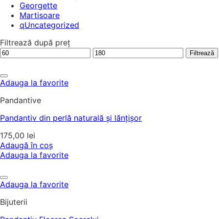
Georgette
Martisoare
qUncategorized
Filtrează după preț
Preț
Preț
Filtrează
minim
maxim
Adauga la favorite
Pandantive
Pandantiv din perlă naturală și lănțișor
175,00
lei
Adaugă în coș
Adauga la favorite
Adauga la favorite
Bijuterii