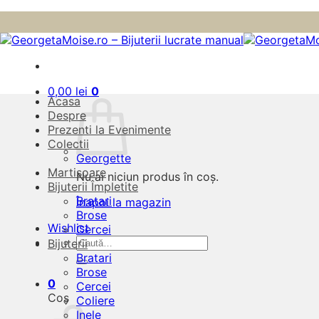
Skip
to
content
0,00
lei
0
Acasa
Despre
Prezenti la Evenimente
Colectii
Georgette
Martisoare
Nu ai niciun produs în coș.
Bijuterii Împletite
Bratari
Înapoi la magazin
Brose
Wishlist
Cercei
Caută
Bijuterii
după:
Bratari
Brose
0
Cercei
Coș
Coliere
Inele