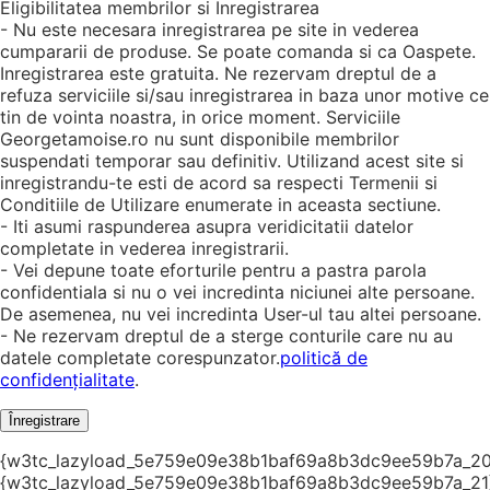
Eligibilitatea membrilor si Inregistrarea
- Nu este necesara inregistrarea pe site in vederea
cumpararii de produse. Se poate comanda si ca Oaspete.
Inregistrarea este gratuita. Ne rezervam dreptul de a
refuza serviciile si/sau inregistrarea in baza unor motive ce
tin de vointa noastra, in orice moment. Serviciile
Georgetamoise.ro nu sunt disponibile membrilor
suspendati temporar sau definitiv. Utilizand acest site si
inregistrandu-te esti de acord sa respecti Termenii si
Conditiile de Utilizare enumerate in aceasta sectiune.
- Iti asumi raspunderea asupra veridicitatii datelor
completate in vederea inregistrarii.
- Vei depune toate eforturile pentru a pastra parola
confidentiala si nu o vei incredinta niciunei alte persoane.
De asemenea, nu vei incredinta User-ul tau altei persoane.
- Ne rezervam dreptul de a sterge conturile care nu au
datele completate corespunzator.
politică de
confidențialitate
.
Înregistrare
{w3tc_lazyload_5e759e09e38b1baf69a8b3dc9ee59b7a_20
{w3tc_lazyload_5e759e09e38b1baf69a8b3dc9ee59b7a_21