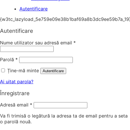
Autentificare
{w3tc_lazyload_5e759e09e38b1baf69a8b3dc9ee59b7a_19
Autentificare
Nume utilizator sau adresă email
*
Parolă
*
Ține-mă minte
Autentificare
Ai uitat parola?
Înregistrare
Adresă email
*
Va fi trimisă o legătură la adresa ta de email pentru a seta
o parolă nouă.