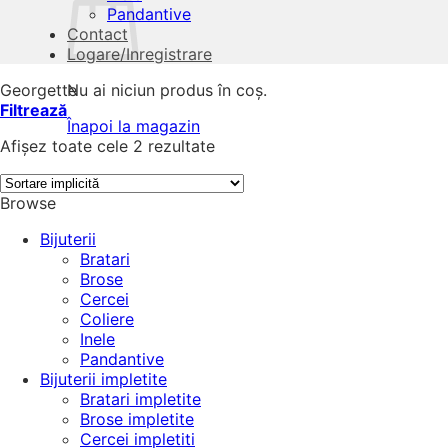
Pandantive
Contact
Logare/Inregistrare
Georgette
Nu ai niciun produs în coș.
Filtrează
Înapoi la magazin
Afișez toate cele 2 rezultate
Browse
Bijuterii
Bratari
Brose
Cercei
Coliere
Inele
Pandantive
Bijuterii impletite
Bratari impletite
Brose impletite
Cercei impletiti