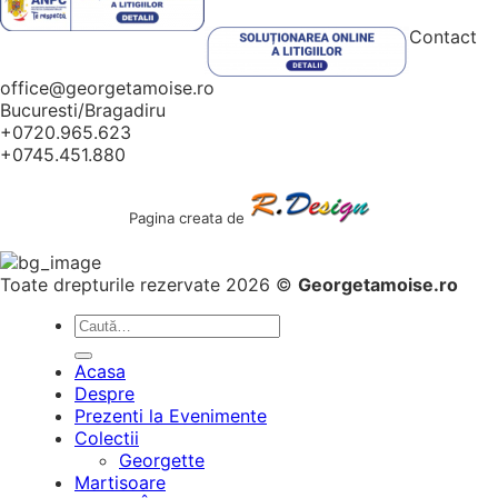
Contact
office@georgetamoise.ro
Bucuresti/Bragadiru
+0720.965.623
+0745.451.880
Pagina creata de
Toate drepturile rezervate 2026 ©
Georgetamoise.ro
Caută
după:
Acasa
Despre
Prezenti la Evenimente
Colectii
Georgette
Martisoare