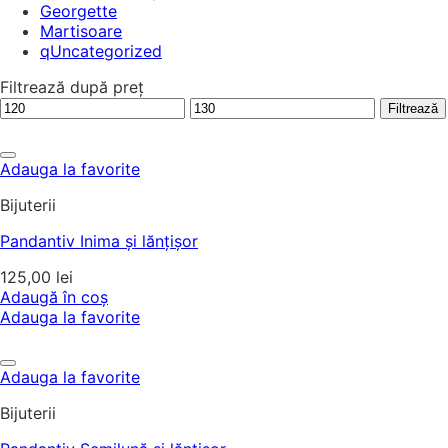
Georgette
Martisoare
qUncategorized
Filtrează după preț
Preț
Preț
Filtrează
minim
maxim
Adauga la favorite
Bijuterii
Pandantiv Inima și lănțișor
125,00
lei
Adaugă în coș
Adauga la favorite
Adauga la favorite
Bijuterii