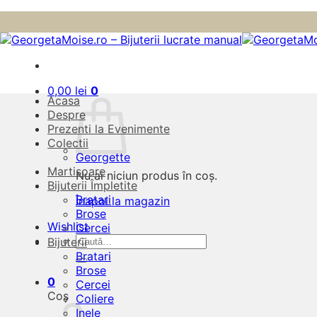
Skip
to
content
0,00
lei
0
Acasa
Despre
Prezenti la Evenimente
Colectii
Georgette
Martisoare
Nu ai niciun produs în coș.
Bijuterii Împletite
Bratari
Înapoi la magazin
Brose
Wishlist
Cercei
Caută
Bijuterii
după:
Bratari
Brose
0
Cercei
Coș
Coliere
Inele