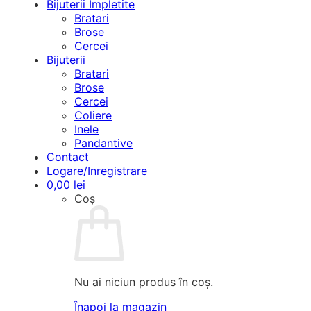
Bijuterii Împletite
Bratari
Brose
Cercei
Bijuterii
Bratari
Brose
Cercei
Coliere
Inele
Pandantive
Contact
Logare/Inregistrare
0,00
lei
Coș
Nu ai niciun produs în coș.
Înapoi la magazin