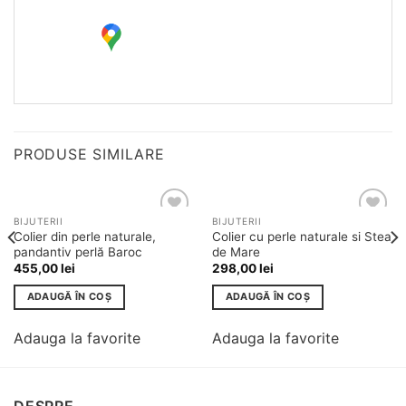
PRODUSE SIMILARE
BIJUTERII
BIJUTERII
Adauga
Adauga
Colier din perle naturale,
Colier cu perle naturale si Stea
la
la
pandantiv perlă Baroc
de Mare
favorite
favorite
455,00
lei
298,00
lei
ADAUGĂ ÎN COȘ
ADAUGĂ ÎN COȘ
Adauga la favorite
Adauga la favorite