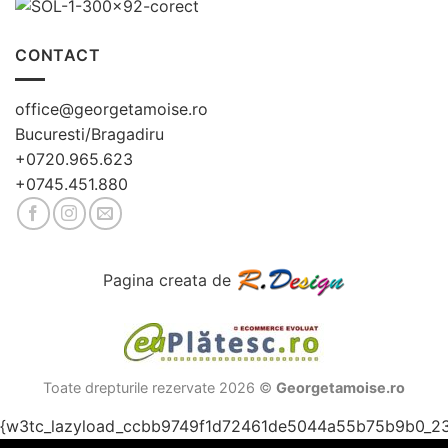
CONTACT
office@georgetamoise.ro
Bucuresti/Bragadiru
+0720.965.623
+0745.451.880
Pagina creata de
Toate drepturile rezervate 2026 ©
Georgetamoise.ro
{w3tc_lazyload_ccbb9749f1d72461de5044a55b75b9b0_2