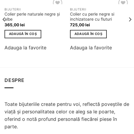
BIJUTERII
BIJUTERII
Adauga
Adauga
Colier perle naturale negre și
Colier cu perle negre si
la
la
albe
inchizatoare cu fluturi
favorite
favorite
365,00
lei
725,00
lei
ADAUGĂ ÎN COȘ
ADAUGĂ ÎN COȘ
Adauga la favorite
Adauga la favorite
DESPRE
Toate bijuteriile create pentru voi, reflectă poveștile de
viață și personalitatea celor ce aleg sa le poarte,
oferind o notă profund personală fiecărei piese în
parte.