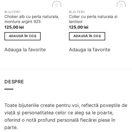
BIJUTERII
BIJUTERII
Adauga
Adauga
Choker alb cu perla naturala,
Colier cu perla naturala si
la
la
montura argint 925
lantisor
favorite
favorite
125,00
lei
125,00
lei
ADAUGĂ ÎN COȘ
ADAUGĂ ÎN COȘ
Adauga la favorite
Adauga la favorite
DESPRE
Toate bijuteriile create pentru voi, reflectă poveștile de
viață și personalitatea celor ce aleg sa le poarte,
oferind o notă profund personală fiecărei piese în
parte.