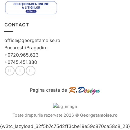
CONTACT
office@georgetamoise.ro
Bucuresti/Bragadiru
+0720.965.623
+0745.451.880
Pagina creata de
Toate drepturile rezervate 2026 ©
Georgetamoise.ro
{w3tc_lazyload_62f5b7c75d2ff3cbe19e59c870ca58c8_23}