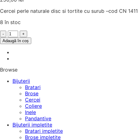
Cercei perle naturale disc si tortite cu surub –cod CN 1411
8 în stoc
Cantitate
Cercei
Adaugă în coș
cu
perle
naturale
Baroc
Browse
si
tortite
Bijuterii
cu
Bratari
surub
Brose
Cercei
Coliere
Inele
Pandantive
Bijuterii impletite
Bratari impletite
Brose impletite