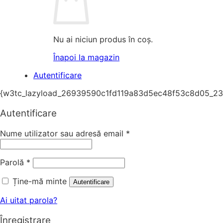
Nu ai niciun produs în coș.
Înapoi la magazin
Autentificare
{w3tc_lazyload_26939590c1fd119a83d5ec48f53c8d05_23
Autentificare
Nume utilizator sau adresă email
*
Parolă
*
Ține-mă minte
Autentificare
Ai uitat parola?
Înregistrare