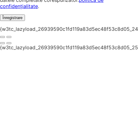
datele completate corespunzator.
politică de
confidențialitate
.
Înregistrare
{w3tc_lazyload_26939590c1fd119a83d5ec48f53c8d05_24
{w3tc_lazyload_26939590c1fd119a83d5ec48f53c8d05_25