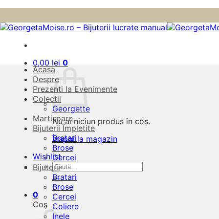
Skip
to
content
0,00
lei
0
Acasa
Despre
Prezenti la Evenimente
Colectii
Georgette
Martisoare
Nu ai niciun produs în coș.
Bijuterii Împletite
Bratari
Înapoi la magazin
Brose
Wishlist
Cercei
Caută
Bijuterii
după:
Bratari
Brose
0
Cercei
Coș
Coliere
Inele