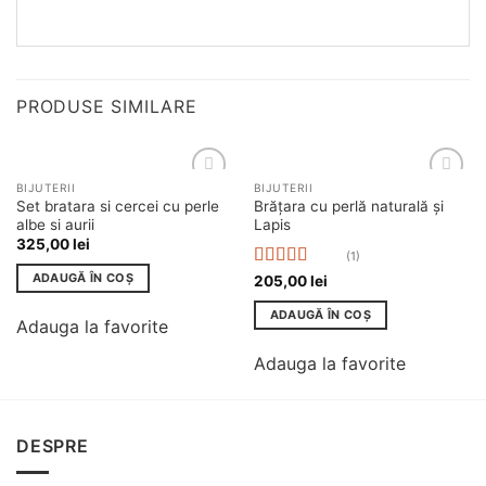
PRODUSE SIMILARE
BIJUTERII
BIJUTERII
Adauga
Adauga
Set bratara si cercei cu perle
Brățara cu perlă naturală și
la
la
albe si aurii
Lapis
favorite
favorite
325,00
lei
(1)
ADAUGĂ ÎN COȘ
Evaluat la
205,00
lei
5.00
din 5
ADAUGĂ ÎN COȘ
Adauga la favorite
Adauga la favorite
DESPRE