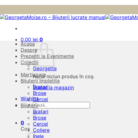
Skip
to
content
0,00
lei
0
Acasa
Despre
Prezenti la Evenimente
Colectii
Georgette
Martisoare
Nu ai niciun produs în coș.
Bijuterii Împletite
Bratari
Înapoi la magazin
Brose
Wishlist
Cercei
Caută
Bijuterii
după:
Bratari
Brose
0
Cercei
Coș
Coliere
Inele