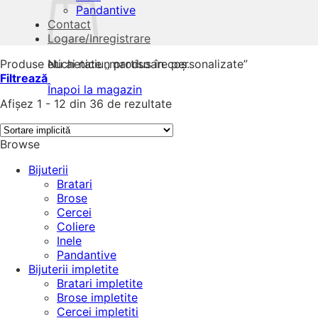
Pandantive
Contact
Logare/Inregistrare
Produse etichetate „martisoare personalizate”
Nu ai niciun produs în coș.
Filtrează
Înapoi la magazin
Afișez 1 - 12 din 36 de rezultate
Browse
Bijuterii
Bratari
Brose
Cercei
Coliere
Inele
Pandantive
Bijuterii impletite
Bratari impletite
Brose impletite
Cercei impletiti