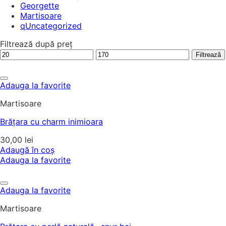
Georgette
Martisoare
qUncategorized
Filtrează după preț
Preț
Preț
Filtrează
minim
maxim
Adauga la favorite
Martisoare
Brățara cu charm inimioara
30,00
lei
Adaugă în coș
Adauga la favorite
Adauga la favorite
Martisoare