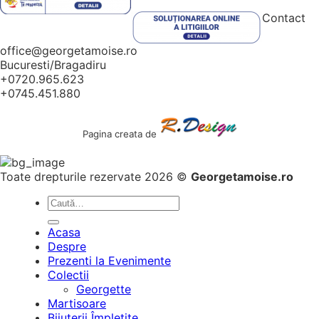
Contact
office@georgetamoise.ro
Bucuresti/Bragadiru
+0720.965.623
+0745.451.880
Pagina creata de
Toate drepturile rezervate 2026 ©
Georgetamoise.ro
Caută
după:
Acasa
Despre
Prezenti la Evenimente
Colectii
Georgette
Martisoare
Bijuterii Împletite