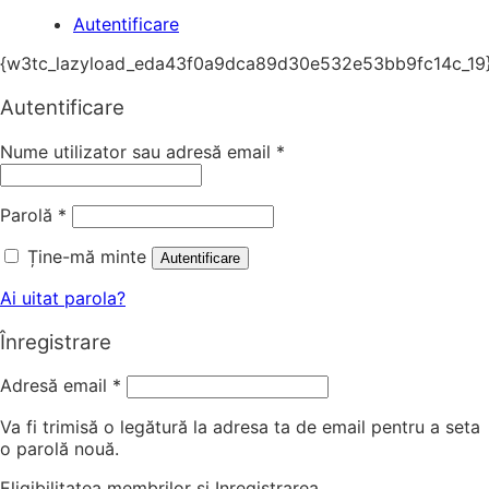
Autentificare
{w3tc_lazyload_eda43f0a9dca89d30e532e53bb9fc14c_19
Autentificare
Nume utilizator sau adresă email
*
Parolă
*
Ține-mă minte
Autentificare
Ai uitat parola?
Înregistrare
Adresă email
*
Va fi trimisă o legătură la adresa ta de email pentru a seta
o parolă nouă.
Eligibilitatea membrilor si Inregistrarea