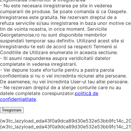
- Nu este necesara inregistrarea pe site in vederea
cumpararii de produse. Se poate comanda si ca Oaspete.
Inregistrarea este gratuita. Ne rezervam dreptul de a
refuza serviciile si/sau inregistrarea in baza unor motive ce
tin de vointa noastra, in orice moment. Serviciile
Georgetamoise.ro nu sunt disponibile membrilor
suspendati temporar sau definitiv. Utilizand acest site si
inregistrandu-te esti de acord sa respecti Termenii si
Conditiile de Utilizare enumerate in aceasta sectiune.
- Iti asumi raspunderea asupra veridicitatii datelor
completate in vederea inregistrarii.
- Vei depune toate eforturile pentru a pastra parola
confidentiala si nu o vei incredinta niciunei alte persoane.
De asemenea, nu vei incredinta User-ul tau altei persoane.
- Ne rezervam dreptul de a sterge conturile care nu au
datele completate corespunzator.
politică de
confidențialitate
.
Înregistrare
{w3tc_lazyload_eda43f0a9dca89d30e532e53bb9fc14c_20
{w3tc_lazyload_eda43f0a9dca89d30e532e53bb9fc14c_21