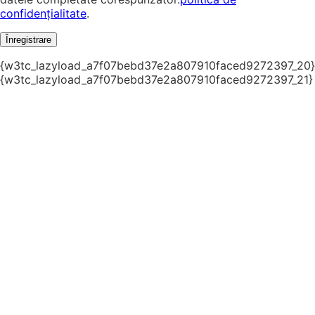
confidențialitate
.
Înregistrare
{w3tc_lazyload_a7f07bebd37e2a807910faced9272397_20}
{w3tc_lazyload_a7f07bebd37e2a807910faced9272397_21}