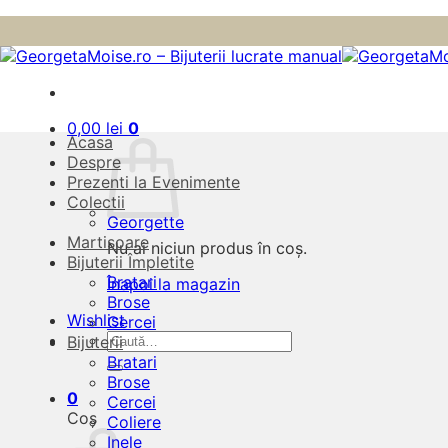
Skip
to
content
0,00
lei
0
Acasa
Despre
Prezenti la Evenimente
Colectii
Georgette
Martisoare
Nu ai niciun produs în coș.
Bijuterii Împletite
Bratari
Înapoi la magazin
Brose
Wishlist
Cercei
Caută
Bijuterii
după:
Bratari
Brose
0
Cercei
Coș
Coliere
Inele