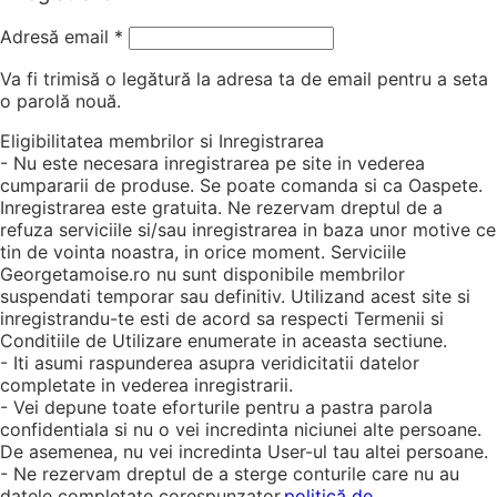
Adresă email
*
Va fi trimisă o legătură la adresa ta de email pentru a seta
o parolă nouă.
Eligibilitatea membrilor si Inregistrarea
- Nu este necesara inregistrarea pe site in vederea
cumpararii de produse. Se poate comanda si ca Oaspete.
Inregistrarea este gratuita. Ne rezervam dreptul de a
refuza serviciile si/sau inregistrarea in baza unor motive ce
tin de vointa noastra, in orice moment. Serviciile
Georgetamoise.ro nu sunt disponibile membrilor
suspendati temporar sau definitiv. Utilizand acest site si
inregistrandu-te esti de acord sa respecti Termenii si
Conditiile de Utilizare enumerate in aceasta sectiune.
- Iti asumi raspunderea asupra veridicitatii datelor
completate in vederea inregistrarii.
- Vei depune toate eforturile pentru a pastra parola
confidentiala si nu o vei incredinta niciunei alte persoane.
De asemenea, nu vei incredinta User-ul tau altei persoane.
- Ne rezervam dreptul de a sterge conturile care nu au
datele completate corespunzator.
politică de