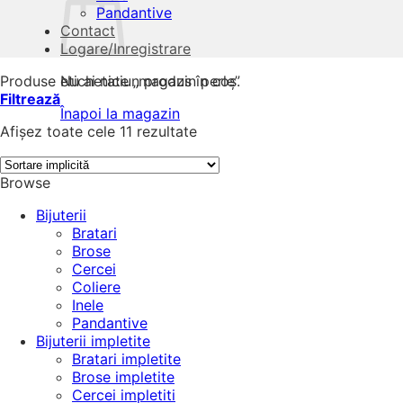
Pandantive
Contact
Logare/Inregistrare
Produse etichetate „magazin perle”
Nu ai niciun produs în coș.
Filtrează
Înapoi la magazin
Afișez toate cele 11 rezultate
Browse
Bijuterii
Bratari
Brose
Cercei
Coliere
Inele
Pandantive
Bijuterii impletite
Bratari impletite
Brose impletite
Cercei impletiti