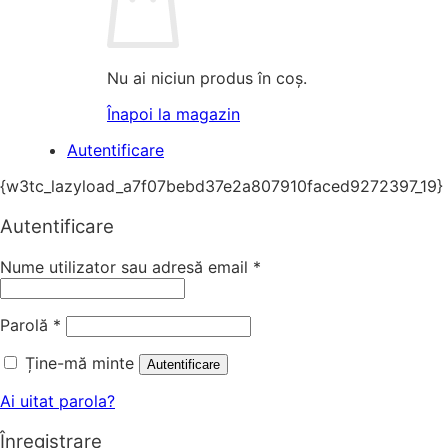
Nu ai niciun produs în coș.
Înapoi la magazin
Autentificare
{w3tc_lazyload_a7f07bebd37e2a807910faced9272397_19}
Autentificare
Nume utilizator sau adresă email
*
Parolă
*
Ține-mă minte
Autentificare
Ai uitat parola?
Înregistrare