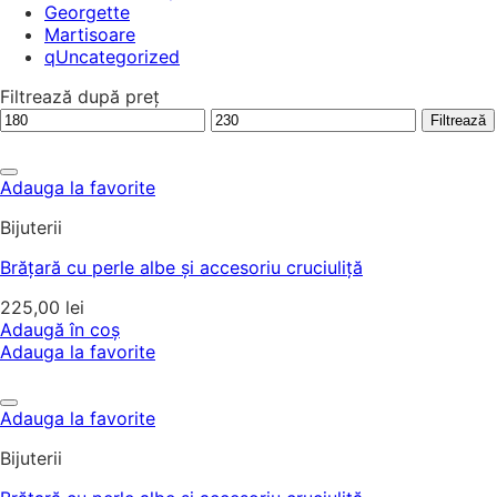
Georgette
Martisoare
qUncategorized
Filtrează după preț
Preț
Preț
Filtrează
minim
maxim
Adauga la favorite
Bijuterii
Brățară cu perle albe și accesoriu cruciuliță
225,00
lei
Adaugă în coș
Adauga la favorite
Adauga la favorite
Bijuterii