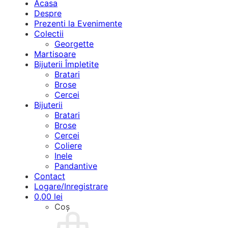
Acasa
Despre
Prezenti la Evenimente
Colectii
Georgette
Martisoare
Bijuterii Împletite
Bratari
Brose
Cercei
Bijuterii
Bratari
Brose
Cercei
Coliere
Inele
Pandantive
Contact
Logare/Inregistrare
0,00
lei
Coș