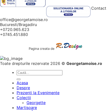
Contact
office@georgetamoise.ro
Bucuresti/Bragadiru
+0720.965.623
+0745.451.880
Pagina creata de
Toate drepturile rezervate 2026 ©
Georgetamoise.ro
Caută
după:
Acasa
Despre
Prezenti la Evenimente
Colectii
Georgette
Martisoare