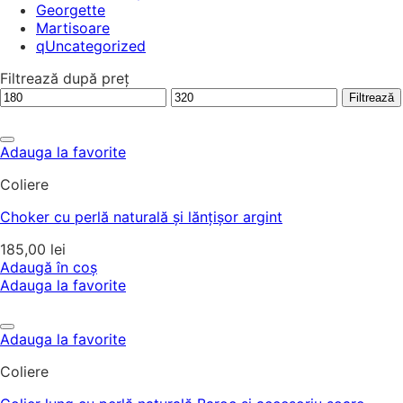
Georgette
Martisoare
qUncategorized
Filtrează după preț
Preț
Preț
Filtrează
minim
maxim
Adauga la favorite
Coliere
Choker cu perlă naturală și lănțișor argint
185,00
lei
Adaugă în coș
Adauga la favorite
Adauga la favorite
Coliere