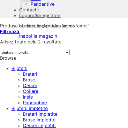
Pandantive
Contact
Logare/Inregistrare
Produse etichetate „lantisor argint femei”
Nu ai niciun produs în coș.
Filtrează
Înapoi la magazin
Afișez toate cele 2 rezultate
Browse
Bijuterii
Bratari
Brose
Cercei
Coliere
Inele
Pandantive
Bijuterii impletite
Bratari impletite
Brose impletite
Cercei impletiti