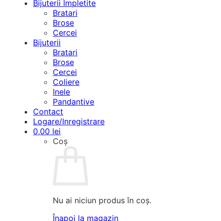
Bijuterii Împletite
Bratari
Brose
Cercei
Bijuterii
Bratari
Brose
Cercei
Coliere
Inele
Pandantive
Contact
Logare/Inregistrare
0,00
lei
Coș
Nu ai niciun produs în coș.
Înapoi la magazin