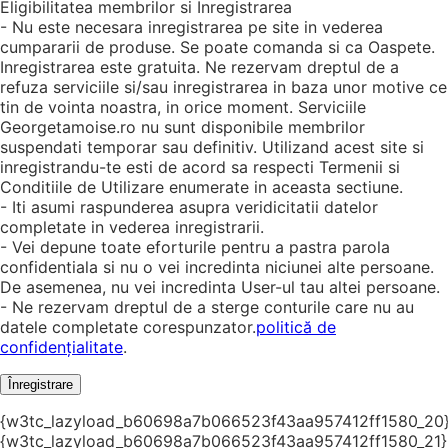
Eligibilitatea membrilor si Inregistrarea
- Nu este necesara inregistrarea pe site in vederea
cumpararii de produse. Se poate comanda si ca Oaspete.
Inregistrarea este gratuita. Ne rezervam dreptul de a
refuza serviciile si/sau inregistrarea in baza unor motive ce
tin de vointa noastra, in orice moment. Serviciile
Georgetamoise.ro nu sunt disponibile membrilor
suspendati temporar sau definitiv. Utilizand acest site si
inregistrandu-te esti de acord sa respecti Termenii si
Conditiile de Utilizare enumerate in aceasta sectiune.
- Iti asumi raspunderea asupra veridicitatii datelor
completate in vederea inregistrarii.
- Vei depune toate eforturile pentru a pastra parola
confidentiala si nu o vei incredinta niciunei alte persoane.
De asemenea, nu vei incredinta User-ul tau altei persoane.
- Ne rezervam dreptul de a sterge conturile care nu au
datele completate corespunzator.
politică de
confidențialitate
.
Înregistrare
{w3tc_lazyload_b60698a7b066523f43aa957412ff1580_20
{w3tc_lazyload_b60698a7b066523f43aa957412ff1580_21}