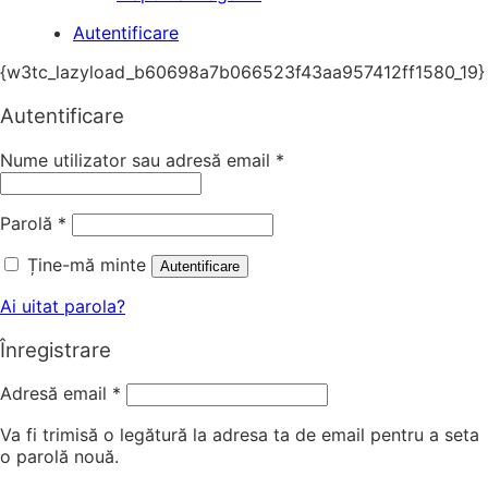
Autentificare
{w3tc_lazyload_b60698a7b066523f43aa957412ff1580_19}
Autentificare
Nume utilizator sau adresă email
*
Parolă
*
Ține-mă minte
Autentificare
Ai uitat parola?
Înregistrare
Adresă email
*
Va fi trimisă o legătură la adresa ta de email pentru a seta
o parolă nouă.