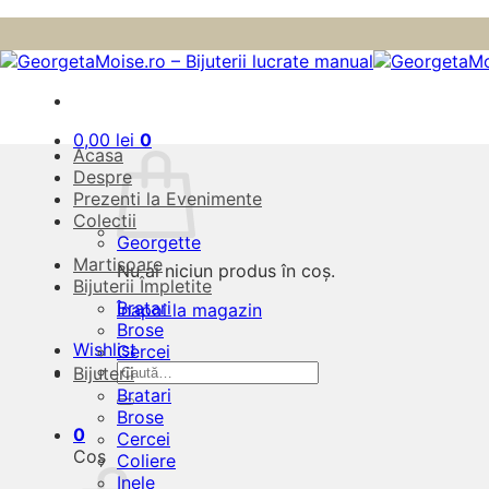
Skip
to
content
0,00
lei
0
Acasa
Despre
Prezenti la Evenimente
Colectii
Georgette
Martisoare
Nu ai niciun produs în coș.
Bijuterii Împletite
Bratari
Înapoi la magazin
Brose
Wishlist
Cercei
Caută
Bijuterii
după:
Bratari
Brose
0
Cercei
Coș
Coliere
Inele