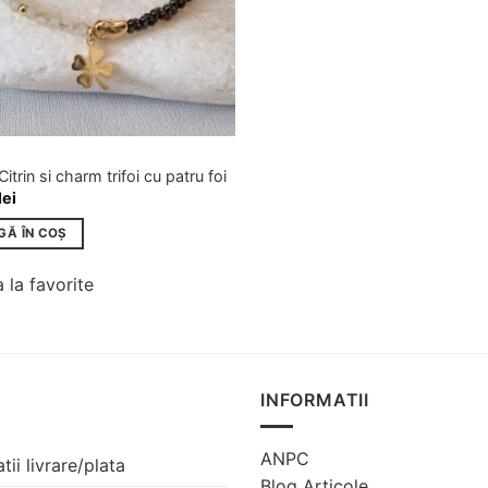
I
Citrin si charm trifoi cu patru foi
lei
GĂ ÎN COȘ
 la favorite
INFORMATII
ANPC
tii livrare/plata
Blog Articole