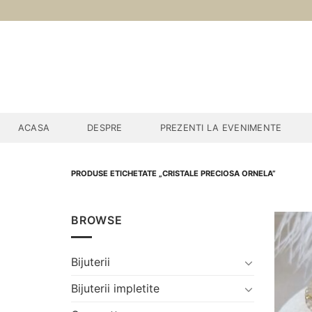
Skip
to
content
ACASA
DESPRE
PREZENTI LA EVENIMENTE
PRODUSE ETICHETATE „CRISTALE PRECIOSA ORNELA”
BROWSE
Bijuterii
Bijuterii impletite