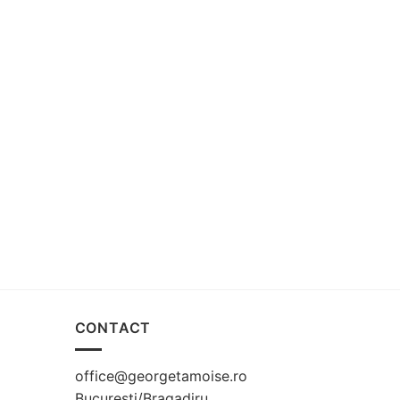
CONTACT
office@georgetamoise.ro
Bucuresti/Bragadiru