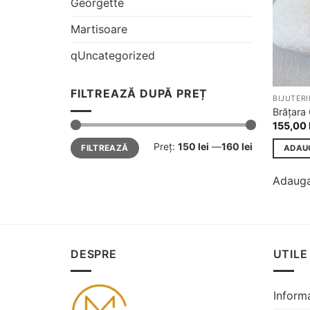
Georgette
Martisoare
qUncategorized
FILTREAZĂ DUPĂ PREȚ
BIJUTERI
Brățara 
155,00
Preț
Preț
Preț:
150 lei
—
160 lei
FILTREAZĂ
ADAU
minim
maxim
Adauga
DESPRE
UTILE
Informa