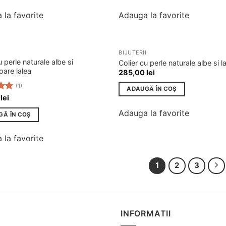
 la favorite
Adauga la favorite
I
BIJUTERII
Adauga
u perle naturale albe si
Colier cu perle naturale albe si l
la
oare lalea
285,00
lei
favorite
(1)
ADAUGĂ ÎN COȘ
la
0
lei
n 5
Adauga la favorite
GĂ ÎN COȘ
 la favorite
1
2
3
INFORMATII