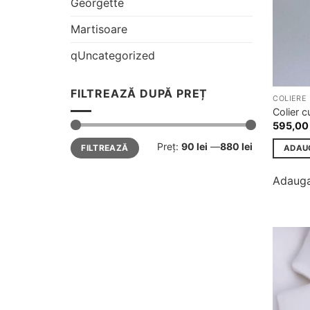
Georgette
Martisoare
qUncategorized
FILTREAZĂ DUPĂ PREȚ
COLIERE
Colier c
595,0
Preț
Preț
Preț:
90 lei
—
880 lei
FILTREAZĂ
ADAU
minim
maxim
Adauga