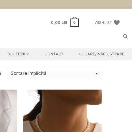
0
0,00
LEI
WISHLIST
BIJUTERII
CONTACT
LOGARE/INREGISTRARE
e
Adauga
Adauga
la
la
favorite
favorite