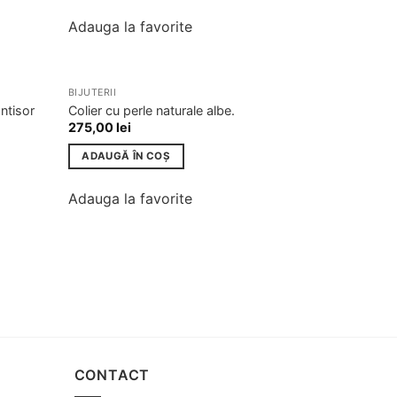
Adauga la favorite
BIJUTERII
Adauga
Adauga
antisor
Colier cu perle naturale albe.
la
la
275,00
lei
favorite
favorite
ADAUGĂ ÎN COȘ
Adauga la favorite
CONTACT