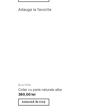
Adauga la favorite
BIJUTERII
Adauga
Adauga
Colier cu perle naturale albe
la
la
380,00
lei
favorite
favorite
ADAUGĂ ÎN COȘ