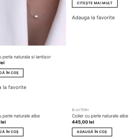
CITEȘTE MAI MULT
Adauga la favorite
I
u perla naturala si lantisor
lei
GĂ ÎN COȘ
 la favorite
I
BIJUTERII
Adauga
u perle naturale albe
Colier cu perle naturale albe
la
0
lei
445,00
lei
favorite
GĂ ÎN COȘ
ADAUGĂ ÎN COȘ