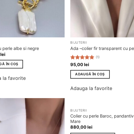
BIJUTERII
u perle albe si negre
Ada –colier fir transparent cu pe
0
lei
(1)
Evaluat la
95,00
lei
GĂ ÎN COȘ
5.00
din 5
ADAUGĂ ÎN COȘ
 la favorite
Adauga la favorite
STOC EPUIZAT
BIJUTERII
Adauga
Colier cu perle Baroc, pandanti
la
Mare
favorite
880,00
lei