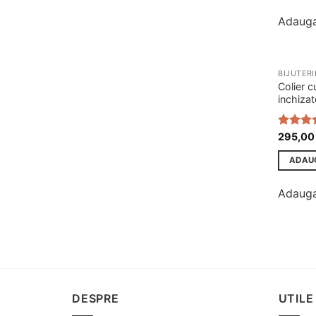
Adauga
BIJUTERI
Colier c
inchizat
Evaluat 
295,0
5.00
di
ADAU
Adauga
DESPRE
UTILE