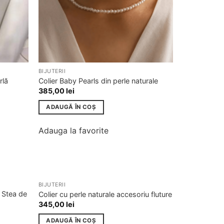
BIJUTERII
rlă
Colier Baby Pearls din perle naturale
385,00
lei
ADAUGĂ ÎN COȘ
Adauga la favorite
BIJUTERII
Adauga
Adauga
v Stea de
Colier cu perle naturale accesoriu fluture
la
la
345,00
lei
favorite
favorite
ADAUGĂ ÎN COȘ