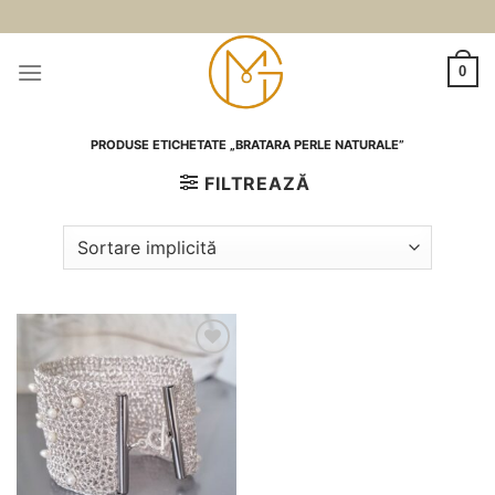
Skip
to
content
0
PRODUSE ETICHETATE „BRATARA PERLE NATURALE”
FILTREAZĂ
Adauga
la
favorite