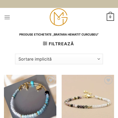
Skip
to
content
0
PRODUSE ETICHETATE „BRATARA HEMATIT CURCUBEU”
FILTREAZĂ
Adauga
Adauga
la
la
favorite
favorite