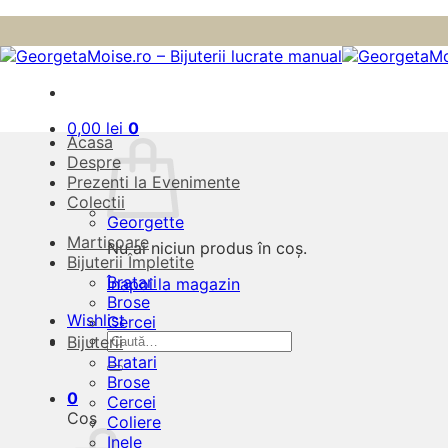
Skip
to
content
0,00
lei
0
Acasa
Despre
Prezenti la Evenimente
Colectii
Georgette
Martisoare
Nu ai niciun produs în coș.
Bijuterii Împletite
Bratari
Înapoi la magazin
Brose
Wishlist
Cercei
Caută
Bijuterii
după:
Bratari
Brose
0
Cercei
Coș
Coliere
Inele