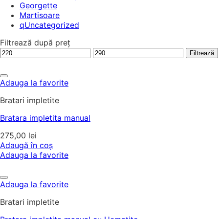
Georgette
Martisoare
qUncategorized
Filtrează după preț
Preț
Preț
Filtrează
minim
maxim
Adauga la favorite
Bratari impletite
Bratara impletita manual
275,00
lei
Adaugă în coș
Adauga la favorite
Adauga la favorite
Bratari impletite