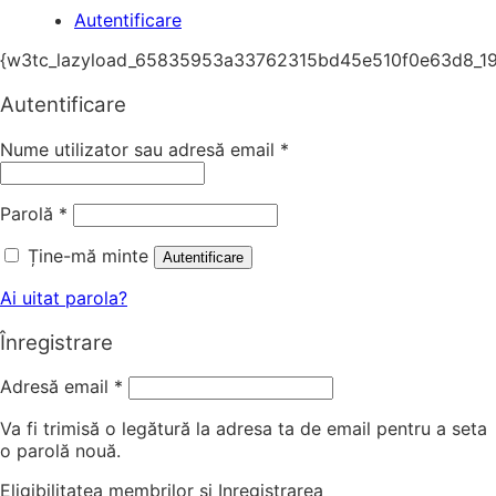
Autentificare
{w3tc_lazyload_65835953a33762315bd45e510f0e63d8_19
Autentificare
Nume utilizator sau adresă email
*
Parolă
*
Ține-mă minte
Autentificare
Ai uitat parola?
Înregistrare
Adresă email
*
Va fi trimisă o legătură la adresa ta de email pentru a seta
o parolă nouă.
Eligibilitatea membrilor si Inregistrarea