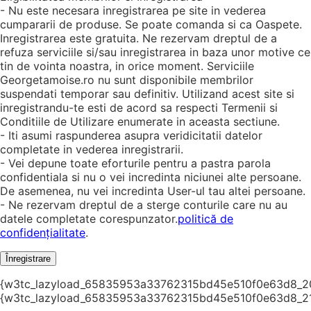
- Nu este necesara inregistrarea pe site in vederea
cumpararii de produse. Se poate comanda si ca Oaspete.
Inregistrarea este gratuita. Ne rezervam dreptul de a
refuza serviciile si/sau inregistrarea in baza unor motive ce
tin de vointa noastra, in orice moment. Serviciile
Georgetamoise.ro nu sunt disponibile membrilor
suspendati temporar sau definitiv. Utilizand acest site si
inregistrandu-te esti de acord sa respecti Termenii si
Conditiile de Utilizare enumerate in aceasta sectiune.
- Iti asumi raspunderea asupra veridicitatii datelor
completate in vederea inregistrarii.
- Vei depune toate eforturile pentru a pastra parola
confidentiala si nu o vei incredinta niciunei alte persoane.
De asemenea, nu vei incredinta User-ul tau altei persoane.
- Ne rezervam dreptul de a sterge conturile care nu au
datele completate corespunzator.
politică de
confidențialitate
.
Înregistrare
{w3tc_lazyload_65835953a33762315bd45e510f0e63d8_2
{w3tc_lazyload_65835953a33762315bd45e510f0e63d8_2