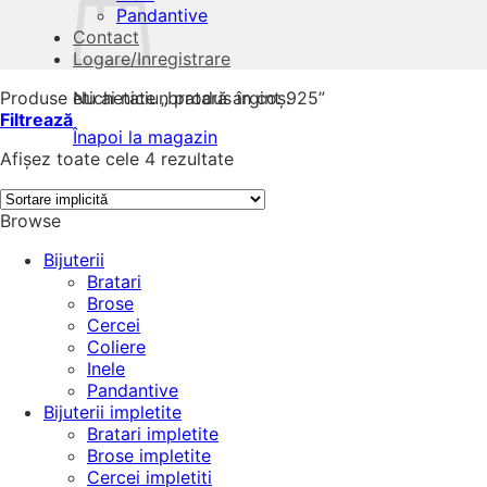
Pandantive
Contact
Logare/Inregistrare
Produse etichetate „bratară argint 925”
Nu ai niciun produs în coș.
Filtrează
Înapoi la magazin
Afișez toate cele 4 rezultate
Browse
Bijuterii
Bratari
Brose
Cercei
Coliere
Inele
Pandantive
Bijuterii impletite
Bratari impletite
Brose impletite
Cercei impletiti