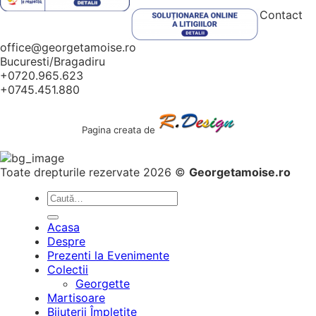
Contact
office@georgetamoise.ro
Bucuresti/Bragadiru
+0720.965.623
+0745.451.880
Pagina creata de
Toate drepturile rezervate 2026 ©
Georgetamoise.ro
Caută
după:
Acasa
Despre
Prezenti la Evenimente
Colectii
Georgette
Martisoare
Bijuterii Împletite