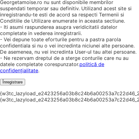
Georgetamoise.ro nu sunt disponibile membrilor
suspendati temporar sau definitiv. Utilizand acest site si
inregistrandu-te esti de acord sa respecti Termenii si
Conditiile de Utilizare enumerate in aceasta sectiune.
- Iti asumi raspunderea asupra veridicitatii datelor
completate in vederea inregistrarii.
- Vei depune toate eforturile pentru a pastra parola
confidentiala si nu o vei incredinta niciunei alte persoane.
De asemenea, nu vei incredinta User-ul tau altei persoane.
- Ne rezervam dreptul de a sterge conturile care nu au
datele completate corespunzator.
politică de
confidențialitate
.
Înregistrare
{w3tc_lazyload_e2423256a03b8c24b6a00253a7c22d46_
{w3tc_lazyload_e2423256a03b8c24b6a00253a7c22d46_2