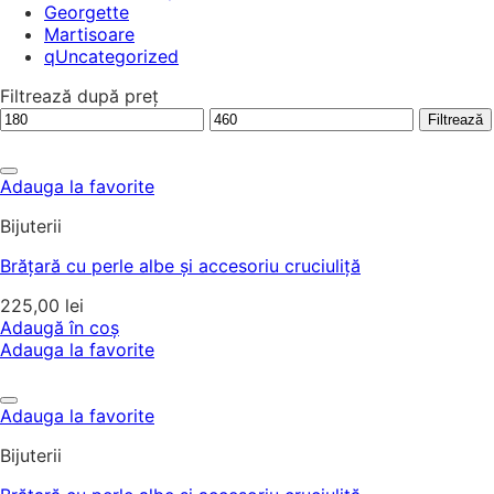
Georgette
Martisoare
qUncategorized
Filtrează după preț
Preț
Preț
Filtrează
minim
maxim
Adauga la favorite
Bijuterii
Brățară cu perle albe și accesoriu cruciuliță
225,00
lei
Adaugă în coș
Adauga la favorite
Adauga la favorite
Bijuterii