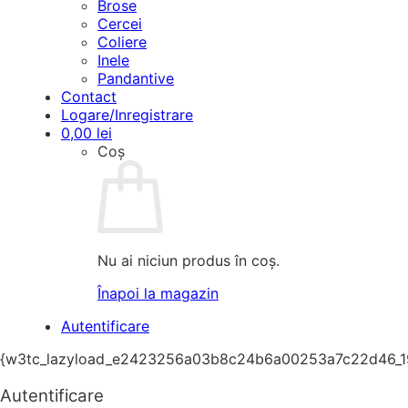
Brose
Cercei
Coliere
Inele
Pandantive
Contact
Logare/Inregistrare
0,00
lei
Coș
Nu ai niciun produs în coș.
Înapoi la magazin
Autentificare
{w3tc_lazyload_e2423256a03b8c24b6a00253a7c22d46_1
Autentificare