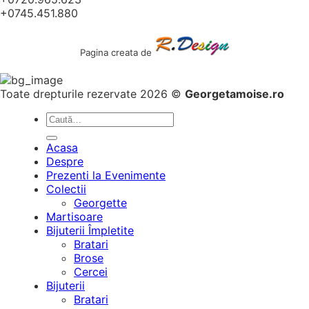
+0745.451.880
Pagina creata de
Toate drepturile rezervate 2026 ©
Georgetamoise.ro
Caută
după:
Acasa
Despre
Prezenti la Evenimente
Colectii
Georgette
Martisoare
Bijuterii Împletite
Bratari
Brose
Cercei
Bijuterii
Bratari