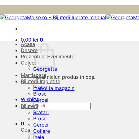
Skip
to
content
0,00
lei
0
Acasa
Despre
Prezenti la Evenimente
Colectii
Georgette
Martisoare
Nu ai niciun produs în coș.
Bijuterii Împletite
Bratari
Înapoi la magazin
Brose
Wishlist
Cercei
Caută
Bijuterii
după:
Bratari
Brose
0
Cercei
Coș
Coliere
Inele