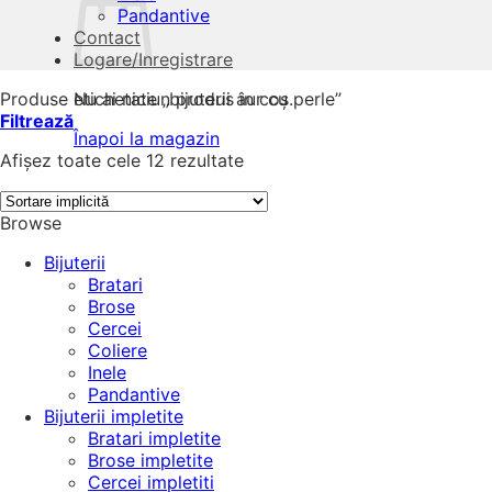
Pandantive
Contact
Logare/Inregistrare
Produse etichetate „bijuterii aur cu perle”
Nu ai niciun produs în coș.
Filtrează
Înapoi la magazin
Afișez toate cele 12 rezultate
Browse
Bijuterii
Bratari
Brose
Cercei
Coliere
Inele
Pandantive
Bijuterii impletite
Bratari impletite
Brose impletite
Cercei impletiti