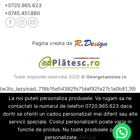
+0720.965.623
+0745.451.880
Pagina creata de
Toate drepturile rezervate 2026 ©
Georgetamoise.ro
{w3tc_lazyload_718b15e54382fb71daf92fa27c1a0b81_19}
La noi puteti personaliza produsele. Va rugam sa ne
contactati la numarul de telefon 0720.965.623 daca
doriti sa oferiti un cadou personalizat mai diferit sau alte
servicii speciale. Costul personalizarii poate varia in
functie de produs. Nu toate produsele pot fi
personalizate.
Refuză