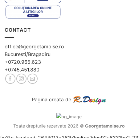
CONTACT
office@georgetamoise.ro
Bucuresti/Bragadiru
+0720.965.623
+0745.451.880
Pagina creata de
Toate drepturile rezervate 2026 ©
Georgetamoise.ro
{w3tc_lazyload_2644013d261b1cc5ed7dec92a6331bc2_23