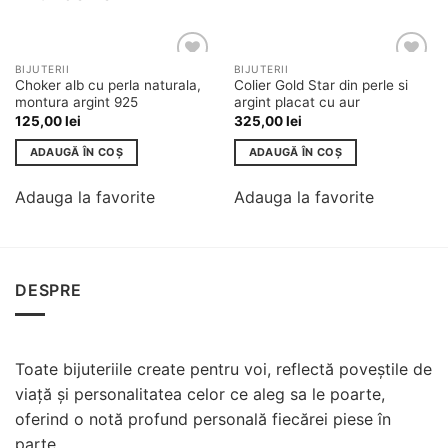
BIJUTERII
BIJUTERII
Adauga
Adauga
Choker alb cu perla naturala,
Colier Gold Star din perle si
la
la
montura argint 925
argint placat cu aur
favorite
favorite
125,00
lei
325,00
lei
ADAUGĂ ÎN COȘ
ADAUGĂ ÎN COȘ
Adauga la favorite
Adauga la favorite
DESPRE
Toate bijuteriile create pentru voi, reflectă poveștile de
viață și personalitatea celor ce aleg sa le poarte,
oferind o notă profund personală fiecărei piese în
parte.