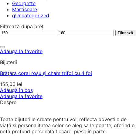
Georgette
Martisoare
qUncategorized
Filtrează după preț
Preț
Preț
Filtrează
minim
maxim
Adauga la favorite
Bijuterii
Brățara coral roșu și cham trifoi cu 4 foi
155,00
lei
Adaugă în coș
Adauga la favorite
Despre
Toate bijuteriile create pentru voi, reflectă poveștile de
viață și personalitatea celor ce aleg sa le poarte, oferind o
notă profund personală fiecărei piese în parte.