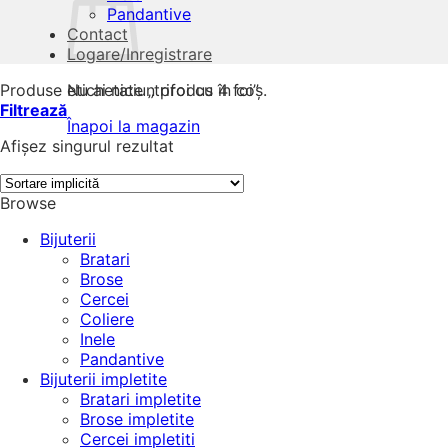
Pandantive
Contact
Logare/Inregistrare
Produse etichetate „trifoi cu 4 foi”
Nu ai niciun produs în coș.
Filtrează
Înapoi la magazin
Afișez singurul rezultat
Browse
Bijuterii
Bratari
Brose
Cercei
Coliere
Inele
Pandantive
Bijuterii impletite
Bratari impletite
Brose impletite
Cercei impletiti