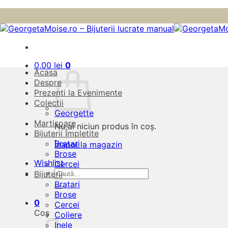
Skip
to
content
0,00
lei
0
Acasa
Despre
Prezenti la Evenimente
Colectii
Georgette
Martisoare
Nu ai niciun produs în coș.
Bijuterii Împletite
Bratari
Înapoi la magazin
Brose
Wishlist
Cercei
Caută
Bijuterii
după:
Bratari
Brose
0
Cercei
Coș
Coliere
Inele