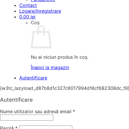
Contact
Logare/Inregistrare
0,00
lei
Coș
Nu ai niciun produs în coș.
Înapoi la magazin
Autentificare
{w3tc_lazyload_d87b8d1c327c6017994d16cf682308dc_19
Autentificare
Nume utilizator sau adresă email
*
Parolă
*