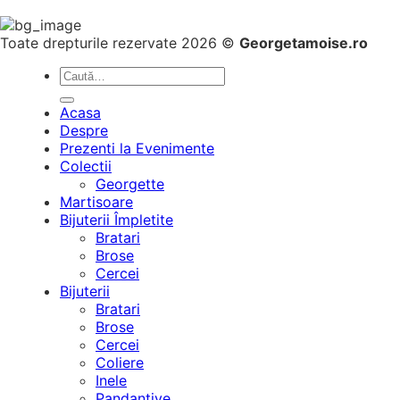
Toate drepturile rezervate 2026 ©
Georgetamoise.ro
Caută
după:
Acasa
Despre
Prezenti la Evenimente
Colectii
Georgette
Martisoare
Bijuterii Împletite
Bratari
Brose
Cercei
Bijuterii
Bratari
Brose
Cercei
Coliere
Inele
Pandantive