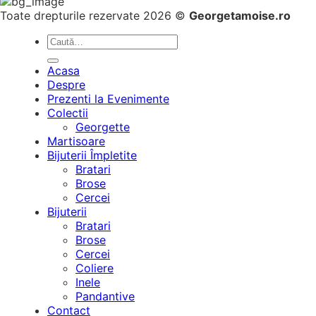
Toate drepturile rezervate 2026 ©
Georgetamoise.ro
Caută
după:
Acasa
Despre
Prezenti la Evenimente
Colectii
Georgette
Martisoare
Bijuterii Împletite
Bratari
Brose
Cercei
Bijuterii
Bratari
Brose
Cercei
Coliere
Inele
Pandantive
Contact