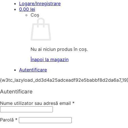
Logare/Inregistrare
0,00
lei
Coș
Nu ai niciun produs în coș.
Înapoi la magazin
Autentificare
{w3tc_lazyload_dd3d4a25adceadf92e5babbf8d2da6a7_19
Autentificare
Nume utilizator sau adresă email
*
Parolă
*