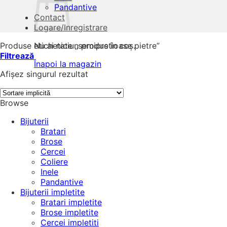
Pandantive
Contact
Logare/Inregistrare
Produse etichetate „semipretioase pietre”
Nu ai niciun produs în coș.
Filtrează
Înapoi la magazin
Afișez singurul rezultat
Browse
Bijuterii
Bratari
Brose
Cercei
Coliere
Inele
Pandantive
Bijuterii impletite
Bratari impletite
Brose impletite
Cercei impletiti