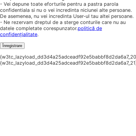
- Vei depune toate eforturile pentru a pastra parola
confidentiala si nu o vei incredinta niciunei alte persoane.
De asemenea, nu vei incredinta User-ul tau altei persoane.
- Ne rezervam dreptul de a sterge conturile care nu au
datele completate corespunzator.
politică de
confidențialitate
.
Înregistrare
{w3tc_lazyload_dd3d4a25adceadf92e5babbf8d2da6a7_20
{w3tc_lazyload_dd3d4a25adceadf92e5babbf8d2da6a7_21