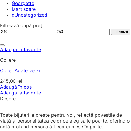
Georgette
Martisoare
qUncategorized
Filtrează după preț
Preț
Preț
Filtrează
minim
maxim
Adauga la favorite
Coliere
Colier Agate verzi
245,00
lei
Adaugă în coș
Adauga la favorite
Despre
Toate bijuteriile create pentru voi, reflectă poveștile de
viață și personalitatea celor ce aleg sa le poarte, oferind o
notă profund personală fiecărei piese în parte.