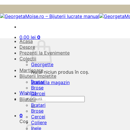
Skip
to
content
0,00
lei
0
Acasa
Despre
Prezenti la Evenimente
Colectii
Georgette
Martisoare
Nu ai niciun produs în coș.
Bijuterii Împletite
Bratari
Înapoi la magazin
Brose
Wishlist
Cercei
Caută
Bijuterii
după:
Bratari
Brose
0
Cercei
Coș
Coliere
Inele