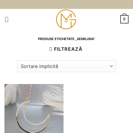
Skip
to
content
0
PRODUSE ETICHETATE „SEMILUNA”
FILTREAZĂ
Adauga
la
favorite