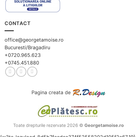
CONTACT
office@georgetamoise.ro
Bucuresti/Bragadiru
+0720.965.623
+0745.451.880
Pagina creata de
Toate drepturile rezervate 2026 ©
Georgetamoise.ro
{w3tc_lazyload_8d5b7feedca374f52558202d105f2e67_19}