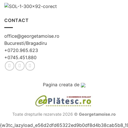
CONTACT
office@georgetamoise.ro
Bucuresti/Bragadiru
+0720.965.623
+0745.451.880
Pagina creata de
Toate drepturile rezervate 2026 ©
Georgetamoise.ro
{w3tc_lazyload_e56d2dfd65322ed9b0df8d4b38cab5b8_1