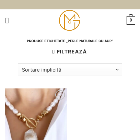
Skip
to
content
0
PRODUSE ETICHETATE „PERLE NATURALE CU AUR”
FILTREAZĂ
Adauga
la
favorite