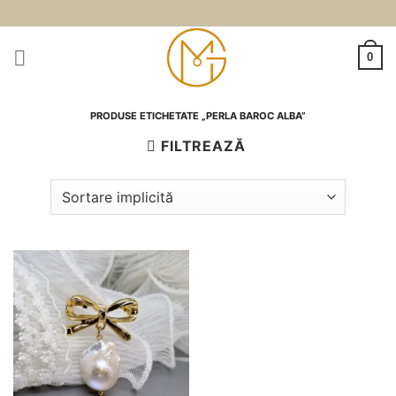
Skip
to
content
0
PRODUSE ETICHETATE „PERLA BAROC ALBA”
FILTREAZĂ
Adauga
la
favorite