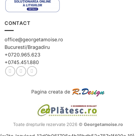
CONTACT
office@georgetamoise.ro
Bucuresti/Bragadiru
+0720.965.623
+0745.451.880
Pagina creata de
Toate drepturile rezervate 2026 ©
Georgetamoise.ro
{w3tc_lazyload_13d0b061706c4b18bdb52c787a1f400e_19}