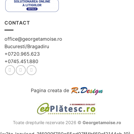
CONTACT
office@georgetamoise.ro
Bucuresti/Bragadiru
+0720.965.623
+0745.451.880
Pagina creata de
Toate drepturile rezervate 2026 ©
Georgetamoise.ro
{w3tc_lazyload_3f6999f780a65cd97ff4bf69cf2144eb_19}