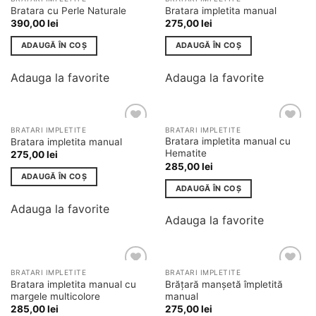
Bratara cu Perle Naturale
Bratara impletita manual
390,00
lei
275,00
lei
ADAUGĂ ÎN COȘ
ADAUGĂ ÎN COȘ
Adauga la favorite
Adauga la favorite
BRATARI IMPLETITE
BRATARI IMPLETITE
Adauga
Adauga
Bratara impletita manual cu
Bratara impletita manual
la
la
Hematite
275,00
lei
favorite
favorite
285,00
lei
ADAUGĂ ÎN COȘ
ADAUGĂ ÎN COȘ
Adauga la favorite
Adauga la favorite
BRATARI IMPLETITE
BRATARI IMPLETITE
Adauga
Adauga
Bratara impletita manual cu
Brățară manșetă împletită
la
la
margele multicolore
manual
favorite
favorite
285,00
lei
275,00
lei