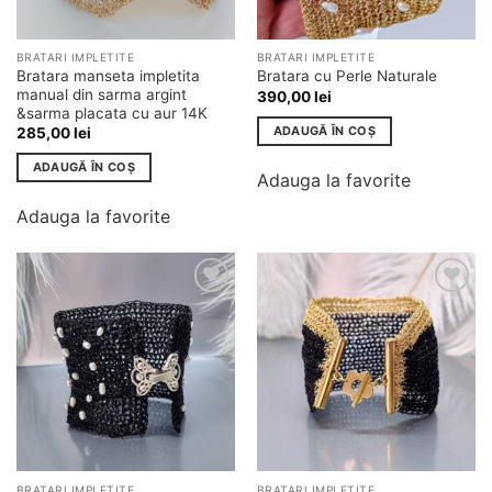
BRATARI IMPLETITE
BRATARI IMPLETITE
Bratara manseta impletita
Bratara cu Perle Naturale
manual din sarma argint
390,00
lei
&sarma placata cu aur 14K
ADAUGĂ ÎN COȘ
285,00
lei
ADAUGĂ ÎN COȘ
Adauga la favorite
Adauga la favorite
Adauga
Adauga
la
la
favorite
favorite
BRATARI IMPLETITE
BRATARI IMPLETITE