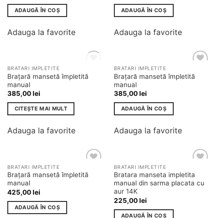
ADAUGĂ ÎN COȘ
ADAUGĂ ÎN COȘ
Adauga la favorite
Adauga la favorite
STOC EPUIZAT
BRATARI IMPLETITE
BRATARI IMPLETITE
Adauga
Adauga
Brațară mansetă împletită
Brațară mansetă împletită
la
la
manual
manual
favorite
favorite
385,00
lei
385,00
lei
CITEȘTE MAI MULT
ADAUGĂ ÎN COȘ
Adauga la favorite
Adauga la favorite
BRATARI IMPLETITE
BRATARI IMPLETITE
Adauga
Adauga
Brațară mansetă împletită
Bratara manseta impletita
la
la
manual
manual din sarma placata cu
favorite
favorite
aur 14K
425,00
lei
225,00
lei
ADAUGĂ ÎN COȘ
ADAUGĂ ÎN COȘ