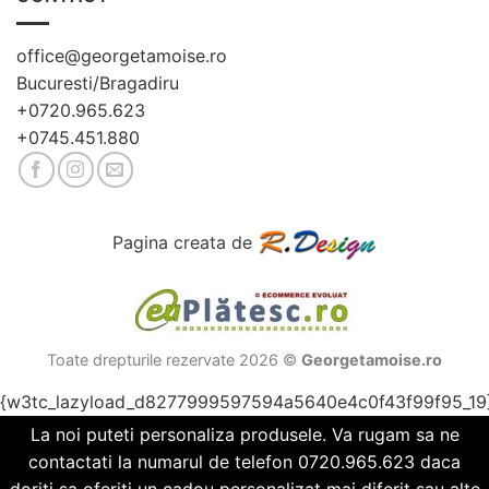
office@georgetamoise.ro
Bucuresti/Bragadiru
+0720.965.623
+0745.451.880
Pagina creata de
Toate drepturile rezervate 2026 ©
Georgetamoise.ro
{w3tc_lazyload_d8277999597594a5640e4c0f43f99f95_19
La noi puteti personaliza produsele. Va rugam sa ne
contactati la numarul de telefon 0720.965.623 daca