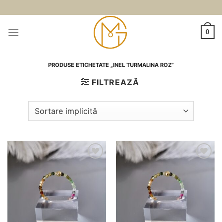
Skip
to
content
0
PRODUSE ETICHETATE „INEL TURMALINA ROZ”
FILTREAZĂ
Adauga
Adauga
la
la
favorite
favorite