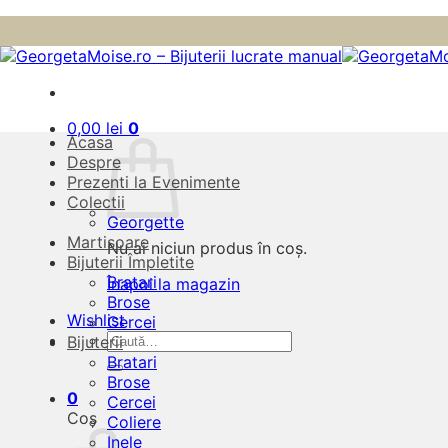
Skip
to
content
0,00
lei
0
Acasa
Despre
Prezenti la Evenimente
Colectii
Georgette
Martisoare
Nu ai niciun produs în coș.
Bijuterii Împletite
Bratari
Înapoi la magazin
Brose
Wishlist
Cercei
Caută
Bijuterii
după:
Bratari
Brose
0
Cercei
Coș
Coliere
Inele