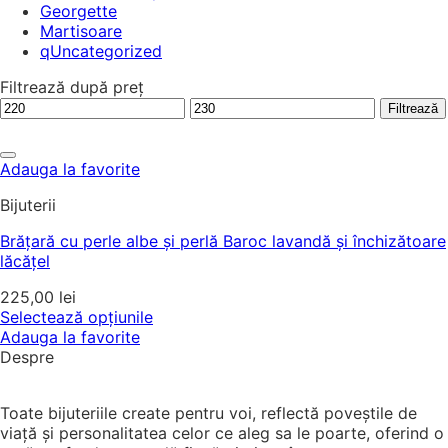
Georgette
Martisoare
qUncategorized
Filtrează după preț
Preț
Preț
Filtrează
minim
maxim
Adauga la favorite
Bijuterii
Brățară cu perle albe și perlă Baroc lavandă și închizătoare
lăcățel
225,00
lei
Selectează opțiunile
Adauga la favorite
Despre
Toate bijuteriile create pentru voi, reflectă poveștile de
viață și personalitatea celor ce aleg sa le poarte, oferind o