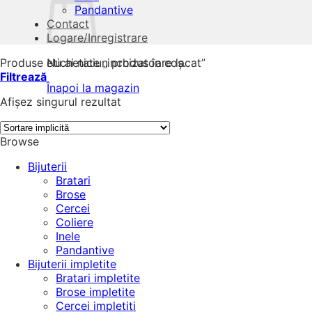
Pandantive
Contact
Logare/Inregistrare
Produse etichetate „inchizatoare lacat”
Nu ai niciun produs în coș.
Filtrează
Înapoi la magazin
Afișez singurul rezultat
Browse
Bijuterii
Bratari
Brose
Cercei
Coliere
Inele
Pandantive
Bijuterii impletite
Bratari impletite
Brose impletite
Cercei impletiti