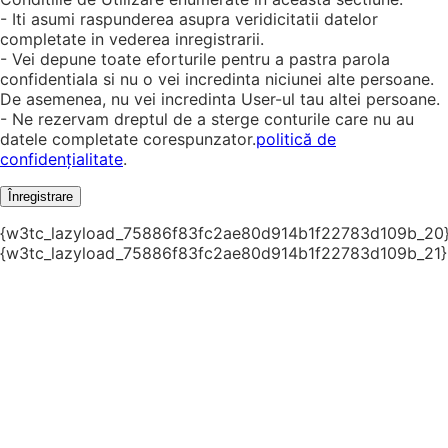
- Iti asumi raspunderea asupra veridicitatii datelor
completate in vederea inregistrarii.
- Vei depune toate eforturile pentru a pastra parola
confidentiala si nu o vei incredinta niciunei alte persoane.
De asemenea, nu vei incredinta User-ul tau altei persoane.
- Ne rezervam dreptul de a sterge conturile care nu au
datele completate corespunzator.
politică de
confidențialitate
.
Înregistrare
{w3tc_lazyload_75886f83fc2ae80d914b1f22783d109b_20
{w3tc_lazyload_75886f83fc2ae80d914b1f22783d109b_21}