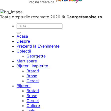
Pagina creata de
Toate drepturile rezervate 2026 ©
Georgetamoise.ro
Caută
după:
Acasa
Despre
Prezenti la Evenimente
Colectii
Georgette
Martisoare
Bijuterii Împletite
Bratari
Brose
Cercei
Bijuterii
Bratari
Brose
Cercei
Coliere
Inele