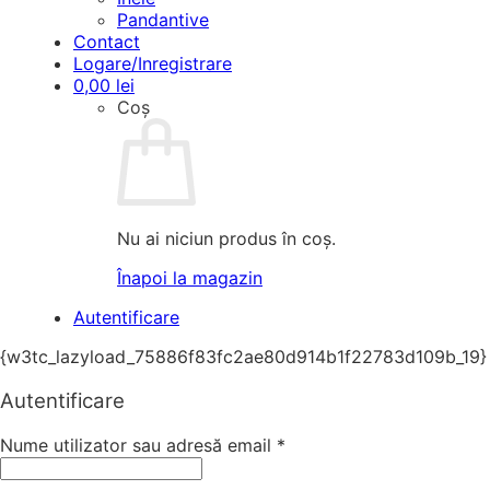
Pandantive
Contact
Logare/Inregistrare
0,00
lei
Coș
Nu ai niciun produs în coș.
Înapoi la magazin
Autentificare
{w3tc_lazyload_75886f83fc2ae80d914b1f22783d109b_19}
Autentificare
Nume utilizator sau adresă email
*