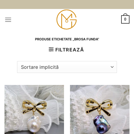
Skip
to
content
0
PRODUSE ETICHETATE „BROSA FUNDA”
FILTREAZĂ
Adauga
Adauga
la
la
favorite
favorite