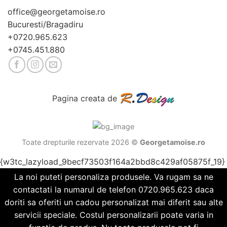
office@georgetamoise.ro
Bucuresti/Bragadiru
+0720.965.623
+0745.451.880
Pagina creata de
Toate drepturile rezervate 2026 ©
Georgetamoise.ro
{w3tc_lazyload_9becf73503f164a2bbd8c429af05875f_19}
La noi puteti personaliza produsele. Va rugam sa ne
contactati la numarul de telefon 0720.965.623 daca
doriti sa oferiti un cadou personalizat mai diferit sau alte
servicii speciale. Costul personalizarii poate varia in