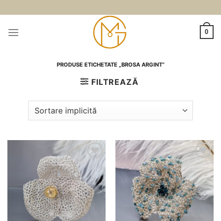
Skip
to
content
0
PRODUSE ETICHETATE „BROSA ARGINT”
FILTREAZĂ
Adauga
Adauga
la
la
favorite
favorite