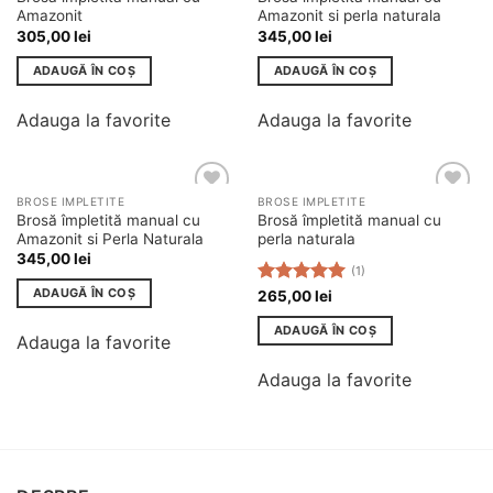
Amazonit
Amazonit si perla naturala
305,00
lei
345,00
lei
ADAUGĂ ÎN COȘ
ADAUGĂ ÎN COȘ
Adauga la favorite
Adauga la favorite
BROSE IMPLETITE
BROSE IMPLETITE
Adauga
Adauga
Brosă împletită manual cu
Brosă împletită manual cu
la
la
Amazonit si Perla Naturala
perla naturala
favorite
favorite
345,00
lei
(1)
ADAUGĂ ÎN COȘ
Evaluat la
265,00
lei
5.00
din 5
ADAUGĂ ÎN COȘ
Adauga la favorite
Adauga la favorite