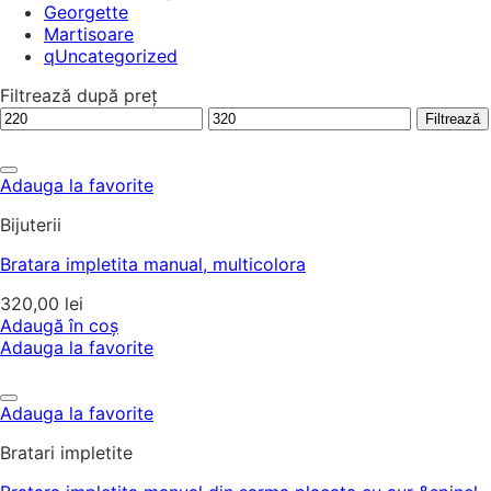
Georgette
Martisoare
qUncategorized
Filtrează după preț
Preț
Preț
Filtrează
minim
maxim
Adauga la favorite
Bijuterii
Bratara impletita manual, multicolora
320,00
lei
Adaugă în coș
Adauga la favorite
Adauga la favorite
Bratari impletite