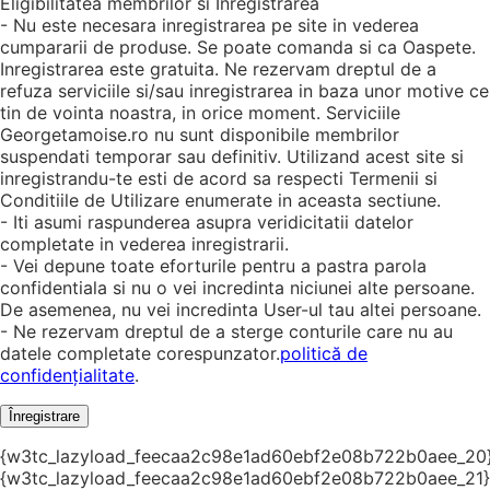
Eligibilitatea membrilor si Inregistrarea
- Nu este necesara inregistrarea pe site in vederea
cumpararii de produse. Se poate comanda si ca Oaspete.
Inregistrarea este gratuita. Ne rezervam dreptul de a
refuza serviciile si/sau inregistrarea in baza unor motive ce
tin de vointa noastra, in orice moment. Serviciile
Georgetamoise.ro nu sunt disponibile membrilor
suspendati temporar sau definitiv. Utilizand acest site si
inregistrandu-te esti de acord sa respecti Termenii si
Conditiile de Utilizare enumerate in aceasta sectiune.
- Iti asumi raspunderea asupra veridicitatii datelor
completate in vederea inregistrarii.
- Vei depune toate eforturile pentru a pastra parola
confidentiala si nu o vei incredinta niciunei alte persoane.
De asemenea, nu vei incredinta User-ul tau altei persoane.
- Ne rezervam dreptul de a sterge conturile care nu au
datele completate corespunzator.
politică de
confidențialitate
.
Înregistrare
{w3tc_lazyload_feecaa2c98e1ad60ebf2e08b722b0aee_20
{w3tc_lazyload_feecaa2c98e1ad60ebf2e08b722b0aee_21}