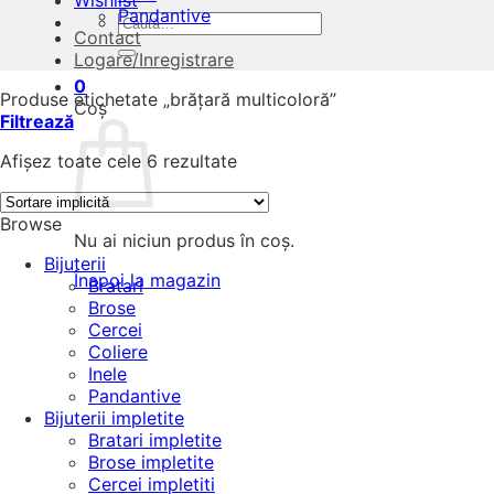
Wishlist
Pandantive
Caută
Contact
după:
Logare/Inregistrare
0
Produse etichetate „brățară multicoloră”
Coș
Filtrează
Afișez toate cele 6 rezultate
Browse
Nu ai niciun produs în coș.
Bijuterii
Înapoi la magazin
Bratari
Brose
Cercei
Coliere
Inele
Pandantive
Bijuterii impletite
Bratari impletite
Brose impletite
Cercei impletiti