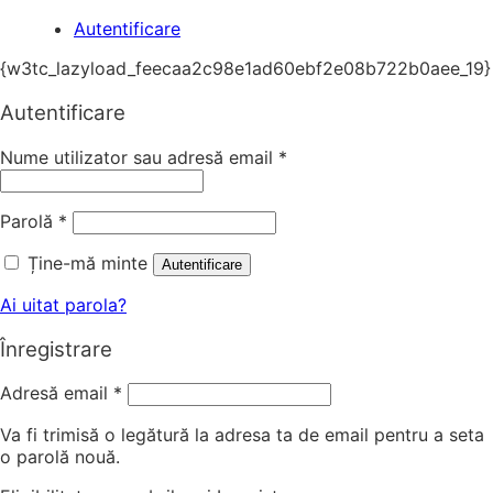
Autentificare
{w3tc_lazyload_feecaa2c98e1ad60ebf2e08b722b0aee_19}
Autentificare
Nume utilizator sau adresă email
*
Parolă
*
Ține-mă minte
Autentificare
Ai uitat parola?
Înregistrare
Adresă email
*
Va fi trimisă o legătură la adresa ta de email pentru a seta
o parolă nouă.