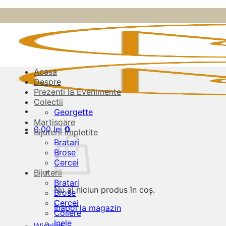
Skip
to
content
Acasa
Despre
Prezenti la Evenimente
Colectii
Georgette
Martisoare
0,00
lei
0
Bijuterii Împletite
Bratari
Brose
Cercei
Bijuterii
Bratari
Nu ai niciun produs în coș.
Brose
Cercei
Înapoi la magazin
Coliere
Inele