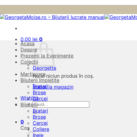
Skip
to
content
0,00
lei
0
Acasa
Despre
Prezenti la Evenimente
Colectii
Georgette
Martisoare
Nu ai niciun produs în coș.
Bijuterii Împletite
Bratari
Înapoi la magazin
Brose
Wishlist
Cercei
Caută
Bijuterii
după:
Bratari
Brose
0
Cercei
Coș
Coliere
Inele