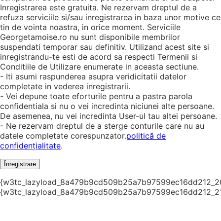
Inregistrarea este gratuita. Ne rezervam dreptul de a
refuza serviciile si/sau inregistrarea in baza unor motive ce
tin de vointa noastra, in orice moment. Serviciile
Georgetamoise.ro nu sunt disponibile membrilor
suspendati temporar sau definitiv. Utilizand acest site si
inregistrandu-te esti de acord sa respecti Termenii si
Conditiile de Utilizare enumerate in aceasta sectiune.
- Iti asumi raspunderea asupra veridicitatii datelor
completate in vederea inregistrarii.
- Vei depune toate eforturile pentru a pastra parola
confidentiala si nu o vei incredinta niciunei alte persoane.
De asemenea, nu vei incredinta User-ul tau altei persoane.
- Ne rezervam dreptul de a sterge conturile care nu au
datele completate corespunzator.
politică de
confidențialitate
.
Înregistrare
{w3tc_lazyload_8a479b9cd509b25a7b97599ec16dd212_2
{w3tc_lazyload_8a479b9cd509b25a7b97599ec16dd212_2