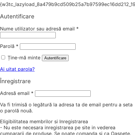
{w3tc_lazyload_8a479b9cd509b25a7b97599ec16dd212_19
Autentificare
Nume utilizator sau adresă email
*
Parolă
*
Ține-mă minte
Autentificare
Ai uitat parola?
Înregistrare
Adresă email
*
Va fi trimisă o legătură la adresa ta de email pentru a seta
o parolă nouă.
Eligibilitatea membrilor si Inregistrarea
- Nu este necesara inregistrarea pe site in vederea
cumpararii de produse. Se poate comanda si ca Oaspete.