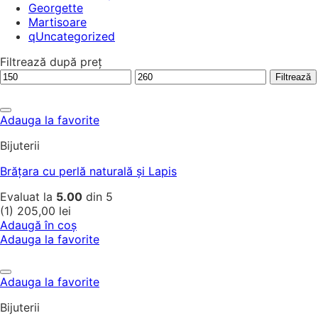
Georgette
Martisoare
qUncategorized
Filtrează după preț
Preț
Preț
Filtrează
minim
maxim
Adauga la favorite
Bijuterii
Brățara cu perlă naturală și Lapis
Evaluat la
5.00
din 5
(1)
205,00
lei
Adaugă în coș
Adauga la favorite
Adauga la favorite
Bijuterii