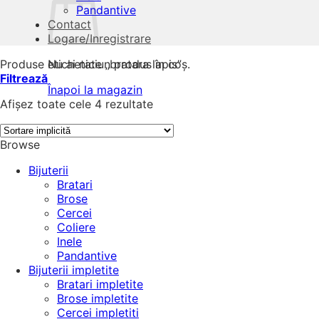
Pandantive
Contact
Logare/Inregistrare
Produse etichetate „bratara lapis”
Nu ai niciun produs în coș.
Filtrează
Înapoi la magazin
Afișez toate cele 4 rezultate
Browse
Bijuterii
Bratari
Brose
Cercei
Coliere
Inele
Pandantive
Bijuterii impletite
Bratari impletite
Brose impletite
Cercei impletiti