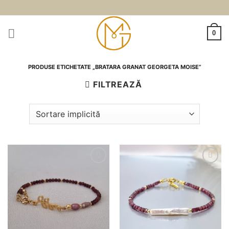
Skip
to
content
0
PRODUSE ETICHETATE „BRATARA GRANAT GEORGETA MOISE”
FILTREAZĂ
Adauga
Adauga
la
la
favorite
favorite