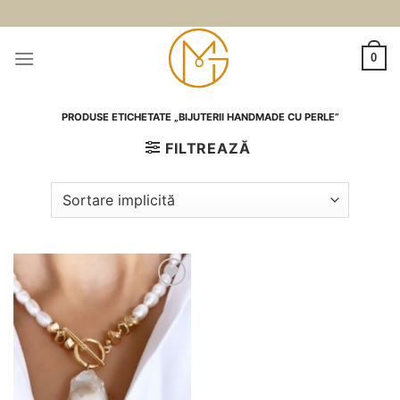
Skip
to
content
0
PRODUSE ETICHETATE „BIJUTERII HANDMADE CU PERLE”
FILTREAZĂ
Adauga
la
favorite