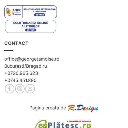
CONTACT
office@georgetamoise.ro
Bucuresti/Bragadiru
+0720.965.623
+0745.451.880
Pagina creata de